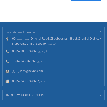
ہم سے رابطہ کریں۔
پتہ: نمبر 60, Dinghai Road, Zhaobaoshan Street, Zhenhai District N
ingbo City, China زپ کوڈ: 315299
ٹیلی فون:
+86-574-86152189
فون:
+86-18067148632
fts@hexnb.com
ای میل:
فیکس: +86-574-86157840
INQUIRY FOR PRICELIST