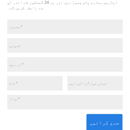
ایڈریس ہمارے پاس چھوڑ دیں اور ہم 24 گھنٹوں کے اندر آپ
سے رابطہ کریں گے۔
جمع کرائیں