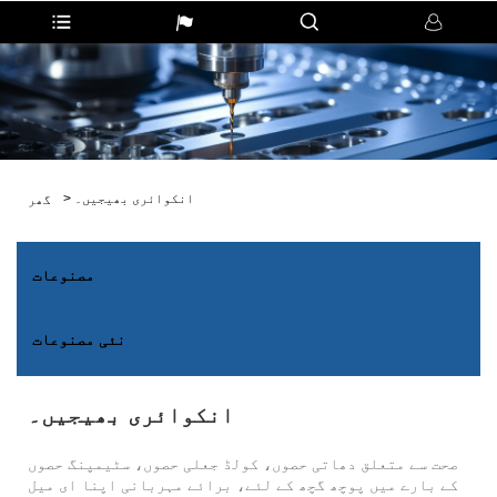
انکوائری بھیجیں۔
>
گھر
مصنوعات
نئی مصنوعات
انکوائری بھیجیں۔
صحت سے متعلق دھاتی حصوں، کولڈ جعلی حصوں، سٹیمپنگ حصوں
کے بارے میں پوچھ گچھ کے لئے، برائے مہربانی اپنا ای میل